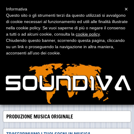
Menu
×
Informativa
Questo sito o gli strumenti terzi da questo utilizzati si avvalgono
di cookie necessari al funzionamento ed utili alle finalità illustrate
nella cookie policy. Se vuoi saperne di più o negare il consenso
a tutti o ad alcuni cookie, consulta la
cookie policy
.
Chiudendo questo banner, scorrendo questa pagina, cliccando
SOUNDIVA (Music & Services)
su un link o proseguendo la navigazione in altra maniera,
Libraries, Sigle & Colonne sonore, Spot, Orchestra Service, Post-
acconsenti all’uso dei cookie.
Produzione, consulenza...
PRODUZIONE MUSICA ORIGINALE