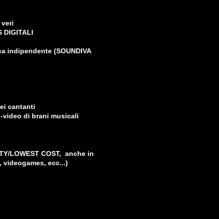
 veri
S DIGITALI
ica indipendente (SOUNDIVA
dei cantanti
o-video di brani musicali
LITY/LOWEST COST, anche in
a, videogames, ecc...)