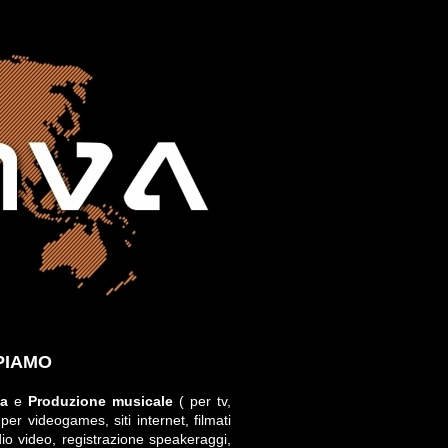
PIAMO
za
e
P
roduzione musicale
( per tv,
 per videogames, siti internet, filmati
o video, registrazione speakeraggi,