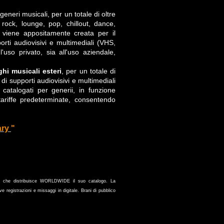
r generi musicali, per un totale di oltre
rock, lounge, pop, chillout, dance,
 viene appositamente creata per il
rti audiovisivi e multimediali (VHS,
'uso privato, sia all'uso aziendale,
ghi musicali esteri
, per un totale di
i supporti audiovisivi e multimediali
 catalogati per generii, in funzione
ariffe predeterminate, consentendo
ary
"
a, che distribuisce WORLDWIDE il suo catalogo. La
ve registrazioni e missaggi in digitale. Brani di pubblico