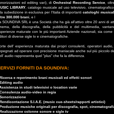
onorizzazioni ed editing vari), di
Orchestral Recording Service
, olt
USIC LIBRARY
, catalogo musicale ad uso televisivo, cinematografico
lla subedizione in esclusiva per l'Italia di importanti
catologhi musical
ltre 300.000 brani
, e l
a SOUNDIVA SRL è una Società che ha già all'attivo oltre 20 anni di atti
inema, della discografia, della pubblicità e del multimedia, vanta
sperienze maturate con le più importanti Aziende nazionali, sia come
ditori di diverse sigle tv e cinematografiche.
orte dell' esperienza maturata dai propri consulenti, operatori audio
mpegnati ad operare con precisione maniacale anche sul più piccolo det
ell' audio rappresenta quel "plus" che fa la differenza.
ERVIZI FORNITI DA SOUNDIVA:
 Ricerca e reperimento brani musicali ed effetti sonori
 Editing audio
 Assistenza in studi televisivi o location varie
 Consulenza audio-video in regia
 Sonorizzazione
 Rendicontazione S.I.A.E. (music cue-sheets/rapporti artistici)
 Produzione musiche originali per discografia, spot, cinematografia,
 Realizzazione colonne sonore e sigle tv