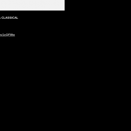
IVA CLASSICAL
6ov1eQFWw