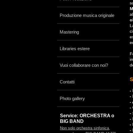
s
M
a
Produzione musica originale
o
L
c
Mastering
e
e
Libraries estere
F
i
Vuoi collaborare con noi?
d
S
Contatti
-
-
Photo gallery
-
-
-
Service: ORCHESTRA o
-
BIG BAND
-
Non solo orchestra sinfonica,
-