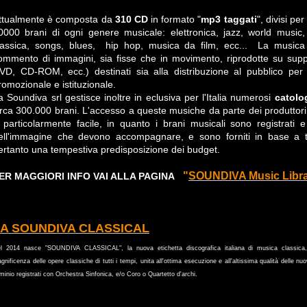
ttualmente è composta da
310 CD
in formato "
mp3 taggati
", divisi pe
0000 brani di ogni genere musicale: elettronica, jazz, world music, 
lassica, songs, blues, hip hop, musica da film, ecc... La musica
ommento di immagini, sia fisse che in movimento, riprodotte su suppo
VD, CD-ROM, ecc.) destinati sia alla distribuzione al pubblico per l
romozionale e istituzionale.
a Soundiva srl gestisce inoltre in eclusiva per l'Italia numerosi
catolo
irca 300.000 brani. L'accesso a queste musiche da parte dei produttori d
 particolarmente facile, in quanto i brani musicali sono registrati e
ell'immagine che devono accompagnare, e sono forniti in base a t
ertanto una tempestiva predisposizione dei budget.
"
SOUNDIVA Music Libr
ER MAGGIORI INFO VAI ALLA PAGINA
A SOUNDIVA CLASSICAL
l 2014 nasce "SOUNDIVA CLASSICAL", la nuova etichetta discografica italiana di musica classic
gnificenza delle opere classiche di tutti i tempi, unita all'ottima esecuzione e all'altissima qualità delle nuo
minio registrati con Orchestra Sinfonica, e/o Coro o Quartetto d'archi.