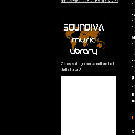
ma anche una BIG BAND JAZZ!
-
-
-
-
-
-
M
-
-
-
-
Clicca sul logo per ascoltare i cd
-
della library!
-
(
-
R
r
L
R