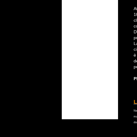
A
1
c
c
D
p
L
c
è
d
p
P
L
Ne
ma
do