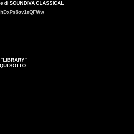
ficiale di SOUNDIVA CLASSICAL
VphDxPs6ov1eQFWw
"LIBRARY"
 QUI SOTTO