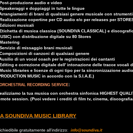
 Post-produzione audio e video
 Speakeraggi e doppiaggi in tutte le lingue
 Arrangiamenti di brani di qualsiasi genere musicale con strumenti
 Realizzazione copertine per CD audio e/o per releases per STORE
 Edizioni musicali
 Etichetta di musica classica (SOUNDIVA CLASSICAL) e discograf
USIC) con distribuzione digitale su 80 Stores
 Mastering
 Servizio di missaggio brani musicali
 Composizioni di canzoni di qualsiasi genere
 Ausilio di un vocal coach per le registrazioni dei cantanti
 Editing e correzione digitale dell' intonazione delle tracce vocali 
 Music libraries e licenze di ogni tipo per la sincronizzazione audi
PRODUCTION MUSIC in accordo con la S.I.A.E.)
:
ORCHESTRAL RECORDING SERVICE
ealizziamo la tua musica con orchestra sinfonica HIGHEST QUA
emote session. (Puoi vedere i crediti di film tv, cinema, discografi
A SOUNDIVA MUSIC LIBRARY
ichiedibile gratuitamente all'indirizzo:
info@soundiva.it